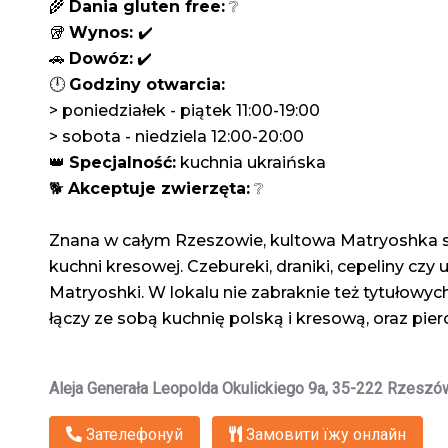
🌾 
Dania gluten free:
 ❔
🥡 
Wynos: 
✔️
🚗 
Dowóz:
 ✔️
🕛 
Godziny otwarcia:
> poniedziałek - piątek 11:00-19:00
> sobota - niedziela 12:00-20:00
👑 
Specjalność:
 kuchnia ukraińska
🐕 
Akceptuje zwierzęta:
 ❔
Znana w całym Rzeszowie, kultowa Matryoshka sz
kuchni kresowej. Czebureki, draniki, cepeliny czy 
Matryoshki. W lokalu nie zabraknie też tytułowych
łączy ze sobą kuchnię polską i kresową, oraz pier
Aleja Generała Leopolda Okulickiego 9a, 35-222 Rzeszó
Зателефонуй
Замовити їжу онлайн