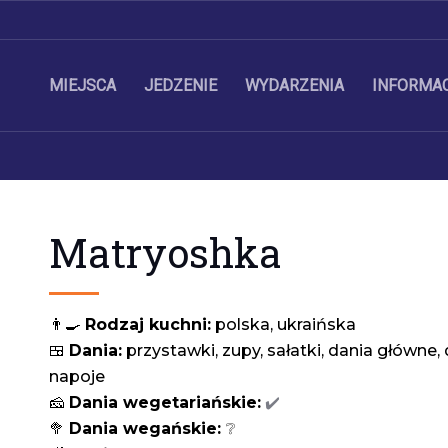
MIEJSCA
JEDZENIE
WYDARZENIA
INFORMA
Matryoshka
👨‍🍳 
Rodzaj kuchni:
 polska, ukraińska
🍱 
Dania:
 przystawki, zupy, sałatki, dania główne, 
napoje
🧀 
Dania wegetariańskie:
✔️
🥦 
Dania wegańskie: 
❔