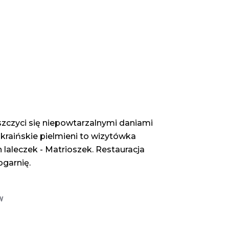
czyci się niepowtarzalnymi daniami 
ukraińskie pielmieni to wizytówka 
 laleczek - Matrioszek. Restauracja 
ogarnię.
w